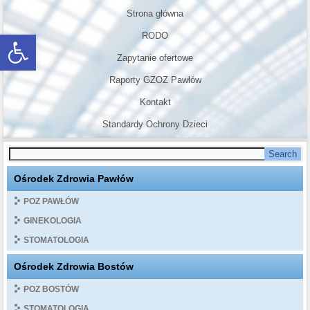
Strona główna
Otwórz pasek narzędzi
RODO
Zapytanie ofertowe
Raporty GZOZ Pawłów
Kontakt
Standardy Ochrony Dzieci
Ośrodek Zdrowia Pawłów
POZ PAWŁÓW
GINEKOLOGIA
STOMATOLOGIA
Ośrodek Zdrowia Bostów
POZ BOSTÓW
STOMATOLOGIA