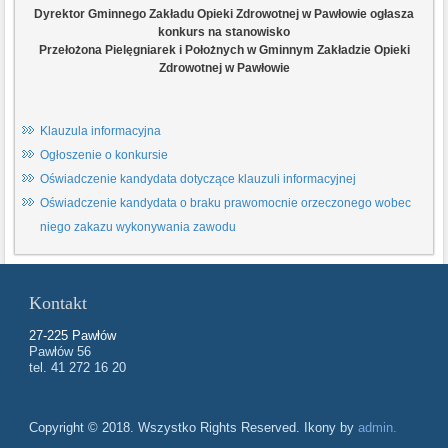
Dyrektor Gminnego Zakładu Opieki Zdrowotnej w Pawłowie ogłasza
konkurs na stanowisko
Przełożona Pielęgniarek i Położnych w Gminnym Zakładzie Opieki
Zdrowotnej w Pawłowie
Klauzula informacyjna
Ogłoszenie o konkursie
Oświadczenie kandydata dotyczące klauzuli informacyjnej
Oświadczenie kandydata o braku prawomocnie orzeczonego wobec
niego zakazu wykonywania zawodu
Kontakt
27-225 Pawłów
Pawłów 56
tel. 41 272 16 20
Copyright © 2018. Wszystko Rights Reserved. Ikony by
admin.